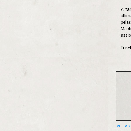
A fa
últi
pela
Mach
assis
Func
VOLTAR 