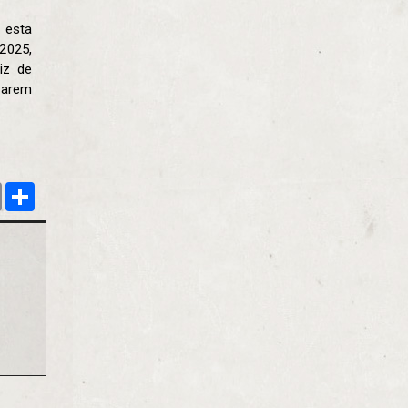
 esta
2025,
iz de
narem
er
Print
Share