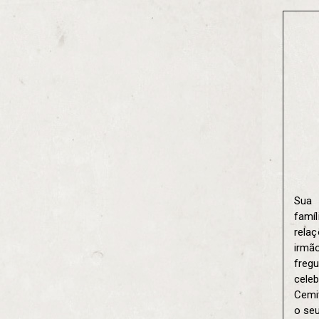
Sua 
famíl
rela
irmã
fregu
cele
Cemi
o seu