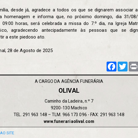
mília, desde já, agradece a todos os que se dignarem associar a
ma homenagem e informa que, no próximo domingo, dia 31/08/
s 09:00 horas, será celebrada a missa do 7.º dia, na Igreja Matr
ico, agradecendo antecipadamente às pessoas que se dig
tir a este piedoso ato.
hal, 28 de Agosto de 2025
Facebook
Twitt
A CARGO DA AGÊNCIA FUNERÁRIA
OLIVAL
Caminho da Ladeira, n.º 7
9200-130 Machico
TEL. 291 963 148 – TLM. 966 173 096 - FAX: 291 963 148
www.funerariaolival.com
AO SITE