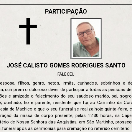
PARTICIPAÇÃO
JOSÉ CALISTO GOMES RODRIGUES SANTO
FALECEU
esposa, filhos, genro, netos, irmãs, cunhados, sobrinhos e d
ia, cumprem o doloroso dever de participar a todas as pessoas de
ções e amizade o falecimento do seu saudoso marido, pai, sogro,
o, cunhado, tio e parente, residente que foi ao Caminho da Coruj
esia de Machico e que o seu funeral se realiza hoje quinta-feira,
bração da missa de corpo presente, pelas 12:30 horas, na Cape
tério de Nossa Senhora das Angústias, em São Martinho, prosseg
 funeral após as cerimónias para cremação no referido cemitério.