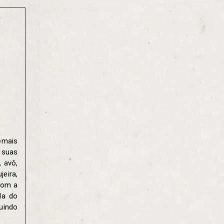
emais
 suas
 avô,
eira,
 com a
la do
uindo