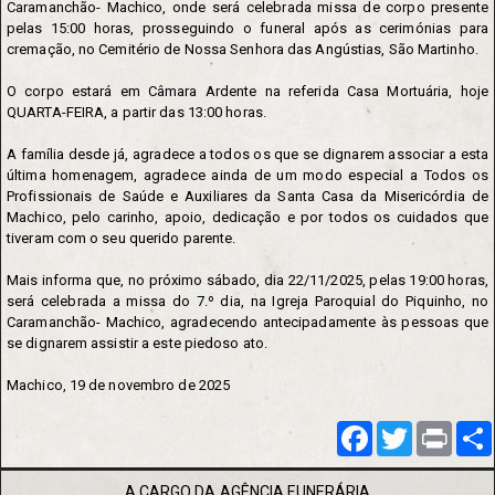
Caramanchão- Machico, onde será celebrada missa de corpo presente
pelas 15:00 horas, prosseguindo o funeral após as cerimónias para
cremação, no Cemitério de Nossa Senhora das Angústias, São Martinho.
O corpo estará em Câmara Ardente na referida Casa Mortuária, hoje
QUARTA-FEIRA, a partir das 13:00 horas.
A família desde já, agradece a todos os que se dignarem associar a esta
última homenagem, agradece ainda de um modo especial a Todos os
Profissionais de Saúde e Auxiliares da Santa Casa da Misericórdia de
Machico, pelo carinho, apoio, dedicação e por todos os cuidados que
tiveram com o seu querido parente.
Mais informa que, no próximo sábado, dia 22/11/2025, pelas 19:00 horas,
será celebrada a missa do 7.º dia, na Igreja Paroquial do Piquinho, no
Caramanchão- Machico, agradecendo antecipadamente às pessoas que
se dignarem assistir a este piedoso ato.
Machico, 19 de novembro de 2025
Facebook
Twitter
Print
A CARGO DA AGÊNCIA FUNERÁRIA