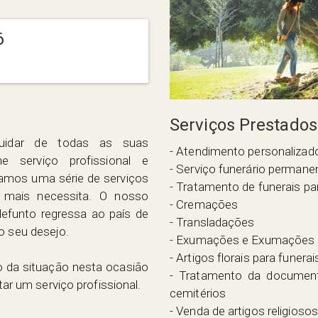
6
Serviços Prestados
uidar de todas as suas
- Atendimento personalizad
e serviço profissional e
- Serviço funerário permane
tamos uma série de serviços
- Tratamento de funerais par
 mais necessita. O nosso
- Cremações
defunto regressa ao país de
- Transladações
o seu desejo.
- Exumações e Exumações 
- Artigos florais para funerai
o da situação nesta ocasião
- Tratamento da documenta
itar um serviço profissional.
cemitérios
- Venda de artigos religiosos